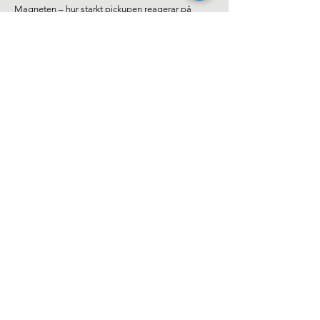
Magneten – hur starkt pickupen reagerar på
strängen.
Alnico II:
Mjukare attack
Varmare känsla
• rundare respons
Alnico V:
Tydligare attack
Mer fokus
Tightare känsla
Keramisk magnet:
Högre output
Snabb attack
Aggressivare karaktär​
Siffror hjälper – men räcker inte. Siffror berättar
vad pickupen är byggd av.