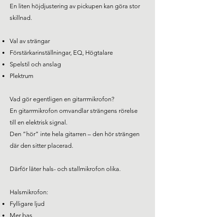
En liten höjdjustering av pickupen kan göra stor
skillnad.
Val av strängar
Förstärkarinställningar, EQ, Högtalare
Spelstil och anslag
Plektrum
Vad gör egentligen en gitarrmikrofon?
En gitarrmikrofon omvandlar strängens rörelse
till en elektrisk signal.
Den ”hör” inte hela gitarren – den hör strängen
där den sitter placerad.
Därför låter hals- och stallmikrofon olika.
Halsmikrofon:
Fylligare ljud
Mer bas