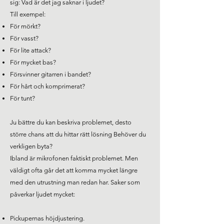
sig: Vad är det jag saknar i ljudet?
Till exempel:
För mörkt?
För vasst?
För lite attack?
För mycket bas?
Försvinner gitarren i bandet?
För hårt och komprimerat?
För tunt?
Ju bättre du kan beskriva problemet, desto
större chans att du hittar rätt lösning Behöver du
verkligen byta?
Ibland är mikrofonen faktiskt problemet. Men
väldigt ofta går det att komma mycket längre
med den utrustning man redan har. Saker som
påverkar ljudet mycket:
Pickupernas höjdjustering.